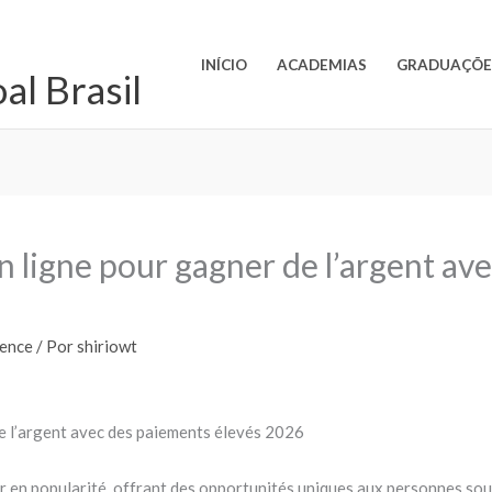
INÍCIO
ACADEMIAS
GRADUAÇÕE
l Brasil
n ligne pour gagner de l’argent av
ience
/ Por
shiriowt
de l’argent avec des paiements élevés 2026
r en popularité, offrant des opportunités uniques aux personnes so