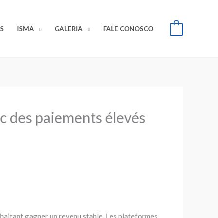
S
ISMA
GALERIA
FALE CONOSCO
0
ec des paiements élevés
uhaitant gagner un revenu stable. Les plateformes