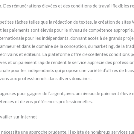
. Des rémunérations élevées et des conditions de travail flexibles re
petites tâches telles que la rédaction de textes, la création de sites 
t les paiements sont élevés pour le niveau de compétence approprié.
ternationale pour les indépendants, donnant accès à de grands proje
grammeur et dans le domaine de la conception, du marketing, de la tra
 écrivains et éditeurs. La plateforme offre d’excellentes conditions 
evés et un paiement rapide rendent le service apprécié des profession
nale pour les indépendants qui propose une variété d’offres de trava
rizons aux professionnels dans divers domaines.
ageuses pour gagner de l’argent, avec un niveau de paiement élevé et 
tences et de vos préférences professionnelles.
ailler sur Internet
e nécessite une approche prudente. Il existe de nombreux services su