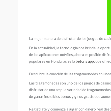
La mejor manera de disfrutar de los juegos de cas
En la actualidad, la tecnología nos brinda la opo
de las aplicaciones móviles, ahora es posible disf
populares en Honduras es la
betcris app
, que ofre
Descubre la emoción de las tragamonedas en línea
Las tragamonedas son uno de los juegos de casino
disfrutar de una amplia variedad de tragamonedas e
de ganar increíbles bonos y giros gratis que aumen
Regístrate y comienza a jugar con dinero real des