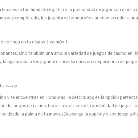
 línea es la facilidad de registro y la posibilidad de jugar con dinero
y una vez completado, los jugadores hondureños pueden acceder a una
o en línea en tu dispositivo móvil
nantes, sino también una amplia variedad de juegos de casino en lín
s, la app brinda a los jugadores hondureños una experiencia de jue
tcris app
ino y te encuentras en Honduras, la betcris app es la opción perfecta
 de juegos de casino, bonos atractivos y la posibilidad de jugar con
línea desde la palma de tu mano. ¡Descarga la app hoy y comienza a di