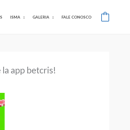
S
ISMA
GALERIA
FALE CONOSCO
0
la app betcris!