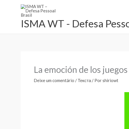
Ir
para
o
ISMA WT - Defesa Pessoa
conteúdo
La emoción de los juegos
Deixe um comentário
/
Текста
/ Por
shiriowt