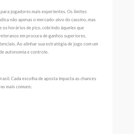
 para jogadores mais experientes. Os limites
ndica não apenas o mercado-alvo do cassino, mas
 os horários de pico, cobrindo àqueles que
 veteranos em procura de ganhos superiores.
tenciais. Ao alinhar sua estratégia de jogo com um
de autonomia e controle.
rasil. Cada escolha de aposta impacta as chances
vas mais comuns: