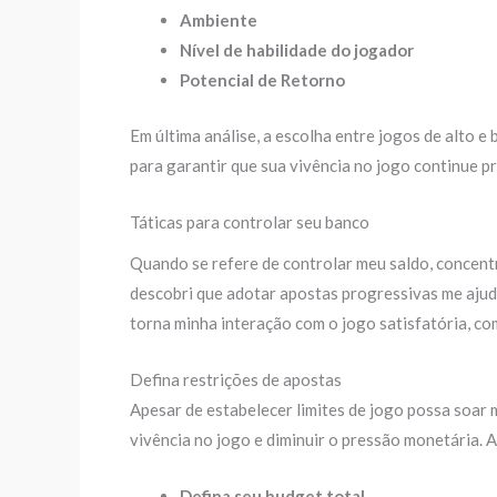
Ambiente
Nível de habilidade do jogador
Potencial de Retorno
Em última análise, a escolha entre jogos de alto e
para garantir que sua vivência no jogo continue p
Táticas para controlar seu banco
Quando se refere de controlar meu saldo, concentr
descobri que adotar apostas progressivas me aju
torna minha interação com o jogo satisfatória, c
Defina restrições de apostas
Apesar de estabelecer limites de jogo possa soar m
vivência no jogo e diminuir o pressão monetária. 
Defina seu budget total