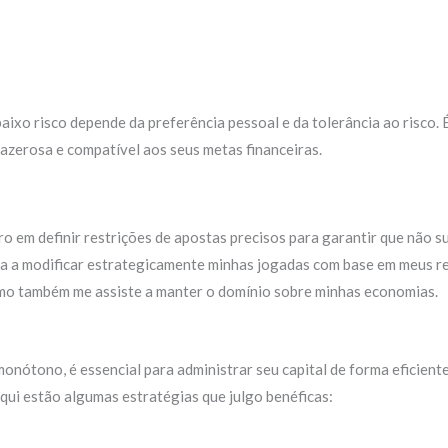
 baixo risco depende da preferência pessoal e da tolerância ao risco.
razerosa e compatível aos seus metas financeiras.
o em definir restrições de apostas precisos para garantir que não s
da a modificar estrategicamente minhas jogadas com base em meus r
omo também me assiste a manter o domínio sobre minhas economias.
onótono, é essencial para administrar seu capital de forma eficiente.
Aqui estão algumas estratégias que julgo benéficas: