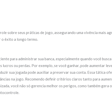
trole sobre seus práticas de jogo, assegurando uma vivência mais a
r o êxito a longo termo.
ciente para administrar sua banca, especialmente quando você busca 
s lucros ou perdas. Por exemplo, se você ganhar, pode aumentar lev
reduzir sua jogada pode auxiliar a preservar sua conta. Essa tática o
âncias na jogo. Recomendo definir critérios claros tanto para aumen
izada, você não só gerencia melhor os perigos, como também gera o
utocontrole.