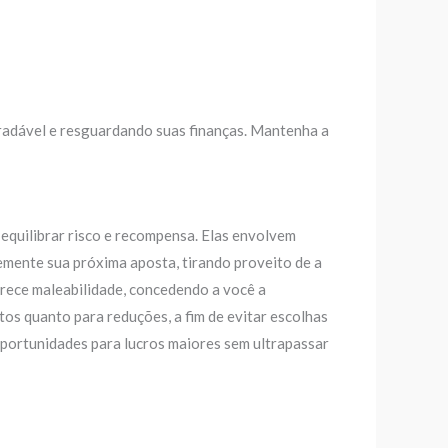
gradável e resguardando suas finanças. Mantenha a
equilibrar risco e recompensa. Elas envolvem
emente sua próxima aposta, tirando proveito de a
ferece maleabilidade, concedendo a você a
tos quanto para reduções, a fim de evitar escolhas
portunidades para lucros maiores sem ultrapassar