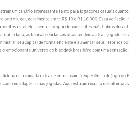
ostram um cenário interessante tanto para jogadores casuais quanto
a outro lugar, geralmente entre R$ 10 e R$ 10.000. Essa variação i
e muitos estabelecimentos proporcionam limites mais baixos durante
r outro lado, as bancas com lances altas tendem a atrair jogadores
inistrar seu capital de forma eficiente e aumentar seus retornos po
lo emocionante universo do blackjack brasileiro com uma sensação 
 adiciona uma camada extra de entusiasmo à experiência de jogo no B
res como eu adaptem suas jogadas. Aqui está um resumo das alternati