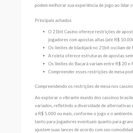
podem melhorar sua experiência de jogo ao lidar 
Principais achados
O 21bit Casino oferece restrições de apost
jogadores com apostas altas (até R$ 10.00
Os limites de blackjack no 21bit oscilam de
A roleta oferece estruturas de apostas se
Os limites do Bacará variam entre R$ 20 e
Compreender esses restrições de mesa pode
Compreendendo os restrições de mesa nos cassino
Ao explorar o vibrante mundo dos cassinos brasil
variados, refletindo a diversidade de alternativa
a R$ 5.000 ou mais, conforme o jogo e o ambiente.
tanto para jogadores eventuais quanto para grand
ajustem suas lances de acordo com seu comodidade e