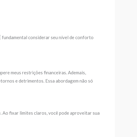
 É fundamental considerar seu nível de conforto
upere meus restrições financeiras. Ademais,
etornos e detrimentos. Essa abordagem não só
 Ao fixar limites claros, você pode aproveitar sua