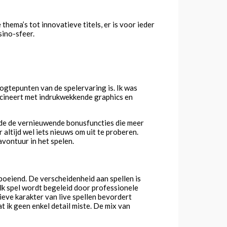
hema’s tot innovatieve titels, er is voor ieder
sino-sfeer.
ogtepunten van de spelervaring is. Ik was
ascineert met indrukwekkende graphics en
erde de vernieuwende bonusfuncties die meer
altijd wel iets nieuws om uit te proberen.
avontuur in het spelen.
boeiend. De verscheidenheid aan spellen is
 Elk spel wordt begeleid door professionele
tieve karakter van live spellen bevordert
 ik geen enkel detail miste. De mix van