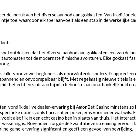
r de indruk van het diverse aanbod aan gokkasten. Van traditionele t
ntje toe, waardoor elk spel aanvoelt als een stap in de werkelijke ca
l snel ontdekken dat het diverse aanbod aan gokkasten een van de ho
fruitautomaten tot de modernste filmische avonturen. Elke gokkast f
hoogt.
geschikt voor zowel beginners als doorwinterde spelers. Ik apprecie
nnend en onvoorspelbaar blijft. Met regelmatig nieuwe titels is er 
dt het echt en sluit aan bij mijn behoefte aan onafhankelijkheid en 
en, vond ik de live dealer-ervaring bij AmonBet Casino minstens zo 
specifieke opties zoals baccarat en poker, er is voor ieder wat wils.
oelt alsof ik in een echt casino ben in plaats van thuis. Het interac
wisseling is. Bovendien zorgde de kwalitatieve streaming ervoor dat
line game-ervaring significant en geeft een gevoel van bevrijding.