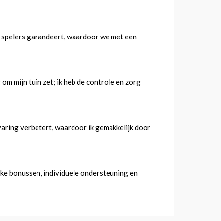
r spelers garandeert, waardoor we met een
 om mijn tuin zet; ik heb de controle en zorg
varing verbetert, waardoor ik gemakkelijk door
eke bonussen, individuele ondersteuning en