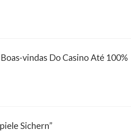
 Boas-vindas Do Casino Até 100%
piele Sichern”