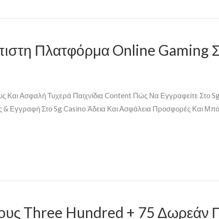
μπιστη Πλατφόρμα Online Gaming 
υς Και Ασφαλή Τυχερά Παιχνίδια Content Πώς Να Εγγραφείτε Στο Sg
ος & Εγγραφή Στο Sg Casino Άδεια Και Ασφάλεια Προσφορές Και Μπ
ους Three Hundred + 75 Δωρεάν 