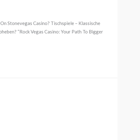
 On Stonevegas Casino? Tischspiele – Klassische
bheben? “Rock Vegas Casino: Your Path To Bigger