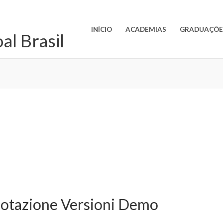
INÍCIO
ACADEMIAS
GRADUAÇÕE
l Brasil
notazione Versioni Demo