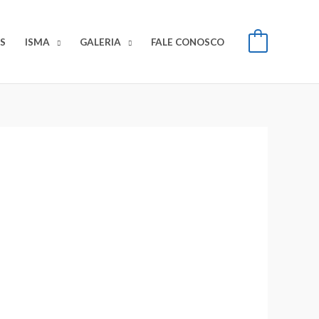
S
ISMA
GALERIA
FALE CONOSCO
0