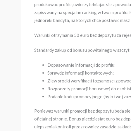
produkowac profile, uwierzytelniajac sie z powod
zapisywany na specjalne ranking w twoim profilu.
jednoreki bandyta, na ktorych chce postawic masz 
Warunki otrzymania 50 euro bez depozytu za rejes
Standardy zakup od bonusu powitalnego w szczyt L
Dopasowanie informacji do profilu;
Sprawdz informacji kontaktowych;
Zlew srodki weryfikacji tozsamosci z powod
Rozpoczety promocji bonusowej do osobist
Podanie kodu promocyjnego (bylo twoj zaz
Poniewaz warunki promocji bez depozytu beda sie ro
oficjalnej stronie. Bonus piecdziesiat euro bez de
ulepszenia kontroli przez rowniez zasadzie zakla