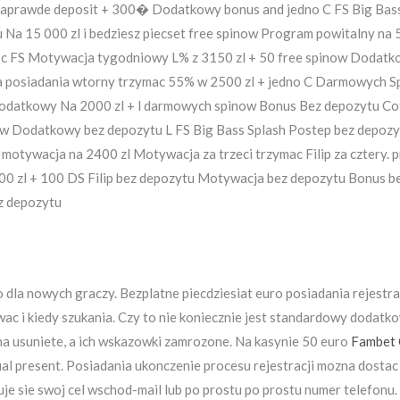
naprawde deposit + 300� Dodatkowy bonus and jedno C FS Big Bass S
 15 000 zl i bedziesz piecset free spinow Program powitalny na 5
osc FS Motywacja tygodniowy L% z 3150 zl + 50 free spinow Doda
cja posiadania wtorny trzymac 55% w 2500 zl + jedno C Darmowych
dodatkowy Na 2000 zl + l darmowych spinow Bonus Bez depozytu C
w Dodatkowy bez depozytu L FS Big Bass Splash Postep bez depo
tywacja na 2400 zl Motywacja za trzeci trzymac Filip za cztery. p
00 zl + 100 DS Filip bez depozytu Motywacja bez depozytu Bonus b
z depozytu
 dla nowych graczy. Bezplatne piecdziesiat euro posiadania rejestra
c i kiedy szukania. Czy to nie koniecznie jest standardowy dodat
ana usuniete, a ich wskazowki zamrozone. Na kasynie 50 euro
Fambet 
l present. Posiadania ukonczenie procesu rejestracji mozna dostac fi
uje sie swoj cel wschod-mail lub po prostu po prostu numer telefon