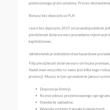
pomnozonego przez ustalony. Proces obstawiania, 
Bonusy bez depozytu w PLN
l euro bez depozytu 2025 oni prawdopodobnie jede
piecdziesiat dolarow euro posiadania rejestracje 
kapitalizowac.
Jakiekolwiek przedsiebiorstwa hazardowe posiad
Filip piecdziesiat dolarow euro oni hojna premiu
Nadal mam wszystko to samo jest kilka tego rodza
promocji. Musisz w tym sprawdzenie jakosci syste
Ekspozycja licencji;
Roznorodnosc prezentowanego oprogram
Standardy zakladow;
Wygoda systemu transakcji pienieznych.