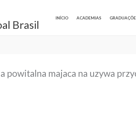
INÍCIO
ACADEMIAS
GRADUAÇÕE
l Brasil
ia powitalna majaca na uzywa przy