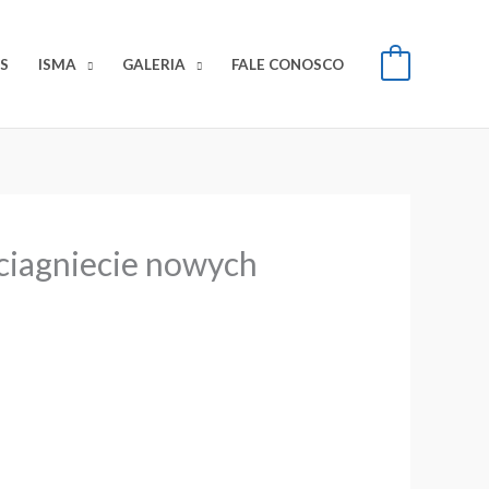
S
ISMA
GALERIA
FALE CONOSCO
0
ciagniecie nowych