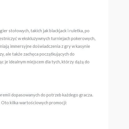
r stołowych, takich jak blackjack i ruletka, po
estniczyć w ekskluzywnych turniejach pokerowych,
wniają immersyjne doświadczenia z gry w kasynie
, ale także zachęca początkujących do
c je idealnym miejscem dla tych, którzy dążą do
 premii dopasowanych do potrzeb każdego gracza.
. Oto kilka wartościowych promocji: