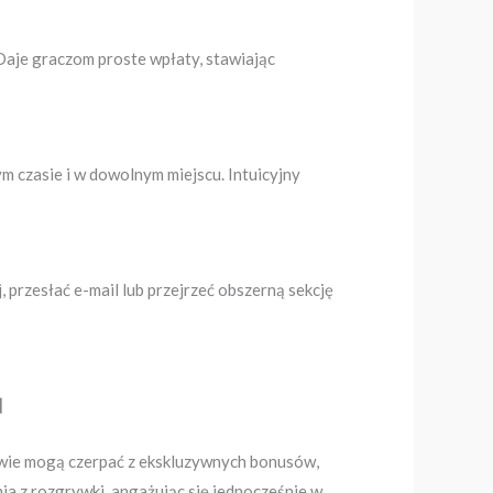
Daje graczom proste wpłaty, stawiając
 czasie i w dowolnym miejscu. Intuicyjny
 przesłać e-mail lub przejrzeć obszerną sekcję
owie mogą czerpać z ekskluzywnych bonusów,
a z rozgrywki, angażując się jednocześnie w