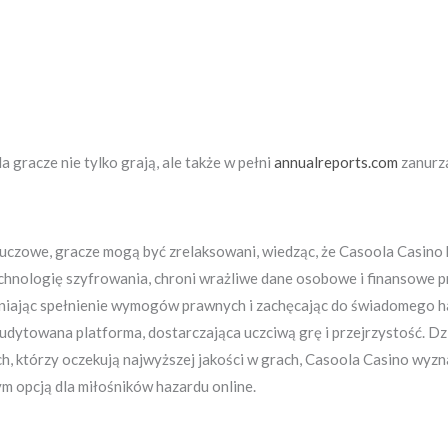
 gracze nie tylko grają, ale także w pełni
annualreports.com
zanurza
kluczowe, gracze mogą być zrelaksowani, wiedząc, że Casoola Casino
hnologię szyfrowania, chroni wrażliwe dane osobowe i finansowe
ewniając spełnienie wymogów prawnych i zachęcając do świadomego h
dytowana platforma, dostarczająca uczciwą grę i przejrzystość. Dzi
h, którzy oczekują najwyższej jakości w grach, Casoola Casino wyzn
m opcją dla miłośników hazardu online.