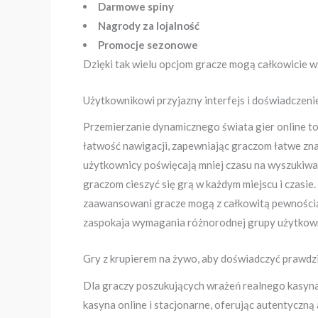
Darmowe spiny
Nagrody za lojalność
Promocje sezonowe
Dzięki tak wielu opcjom gracze mogą całkowicie 
Użytkownikowi przyjazny interfejs i doświadczeni
Przemierzanie dynamicznego świata gier online to
łatwość nawigacji, zapewniając graczom łatwe zna
użytkownicy poświęcają mniej czasu na wyszukiwan
graczom cieszyć się grą w każdym miejscu i czasie
zaawansowani gracze mogą z całkowitą pewnością 
zaspokaja wymagania różnorodnej grupy użytkownikó
Gry z krupierem na żywo, aby doświadczyć prawd
Dla graczy poszukujących wrażeń realnego kasyna 
kasyna online i stacjonarne, oferując autentyczną