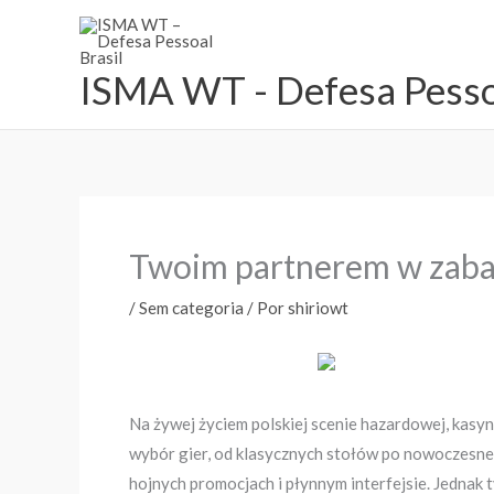
Ir
para
o
ISMA WT - Defesa Pessoa
conteúdo
Twoim partnerem w zabaw
/
Sem categoria
/ Por
shiriowt
Na żywej życiem polskiej scenie hazardowej, kasy
wybór gier, od klasycznych stołów po nowoczesne 
hojnych promocjach i płynnym interfejsie. Jednak