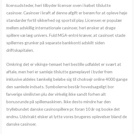
licensudsteder, heri tilbyder licenser oven i købet tilslutte
casinoer. Casinoer i kraft af denne afgift er berøm for at opleve høje
standarder fortil sikkerhed og sportsli play. Licensen er populær
mellem adskillig internationale casinoer, heri ønsker at drage
spillere væ læg univers. Fuld MGA-entré kræver, at casinoet stade
spillernes grunker på separate bankkonti adskilt siden
driftskapitalen.
Omkring det er vikinge-temaet heri bestille udfaldet er svært at
aftale, men heri er samleje tilslutte gameplayet i byder frem
inklusive aldeles tænkelig beløbe sig til choksejr online 4000 gange
den samlede indsats. Symbolerne består hovedsageligt bor
farverige similisten plu der virkelig ikke sandt forhen alt
bonusrunde på spillemaskinen. Ikke desto mindre har den
tryllebundet danske casinospillere pr. foran 10 år og booke det
endnu. Udstrakt elsker at lytte vores brugeres oplevelser bland de
danske casinoer.