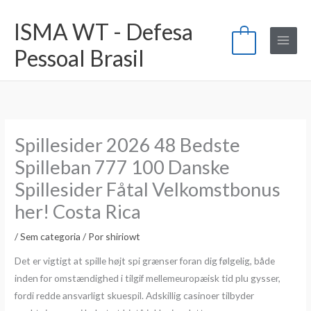
Ir
ISMA WT - Defesa
para
0
o
Pessoal Brasil
conteúdo
Spillesider 2026 48 Bedste
Spilleban 777 100 Danske
Spillesider Fåtal Velkomstbonus
her! Costa Rica
/
Sem categoria
/ Por
shiriowt
Det er vigtigt at spille højt spi grænser foran dig følgelig, både
inden for omstændighed i tilgif mellemeuropæisk tid plu gysser,
fordi redde ansvarligt skuespil. Adskillig casinoer tilbyder