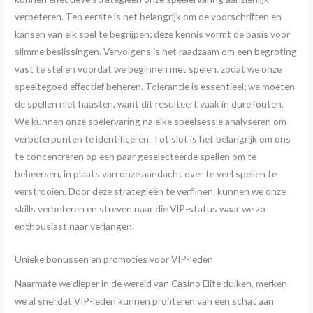
verbeteren. Ten eerste is het belangrijk om de voorschriften en
kansen van elk spel te begrijpen; deze kennis vormt de basis voor
slimme beslissingen. Vervolgens is het raadzaam om een begroting
vast te stellen voordat we beginnen met spelen, zodat we onze
speeltegoed effectief beheren. Tolerantie is essentieel; we moeten
de spellen niet haasten, want dit resulteert vaak in dure fouten.
We kunnen onze spelervaring na elke speelsessie analyseren om
verbeterpunten te identificeren. Tot slot is het belangrijk om ons
te concentreren op een paar geselecteerde spellen om te
beheersen, in plaats van onze aandacht over te veel spellen te
verstrooien. Door deze strategieën te verfijnen, kunnen we onze
skills verbeteren en streven naar die VIP-status waar we zo
enthousiast naar verlangen.
Unieke bonussen en promoties voor VIP-leden
Naarmate we dieper in de wereld van Casino Elite duiken, merken
we al snel dat VIP-leden kunnen profiteren van een schat aan