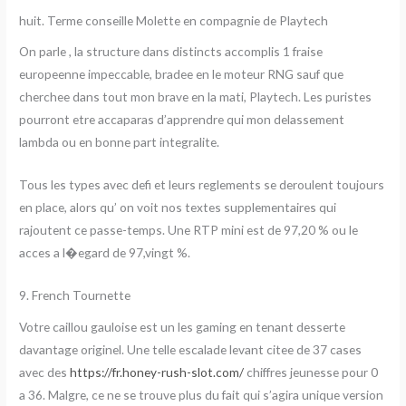
huit. Terme conseille Molette en compagnie de Playtech
On parle , la structure dans distincts accomplis 1 fraise
europeenne impeccable, bradee en le moteur RNG sauf que
cherchee dans tout mon brave en la mati, Playtech. Les puristes
pourront etre accaparas d’apprendre qui mon delassement
lambda ou en bonne part integralite.
Tous les types avec defi et leurs reglements se deroulent toujours
en place, alors qu’ on voit nos textes supplementaires qui
rajoutent ce passe-temps. Une RTP mini est de 97,20 % ou le
acces a l�egard de 97,vingt %.
9. French Tournette
Votre caillou gauloise est un les gaming en tenant desserte
davantage originel. Une telle escalade levant citee de 37 cases
avec des
https://fr.honey-rush-slot.com/
chiffres jeunesse pour 0
a 36. Malgre, ce ne se trouve plus du fait qui s’agira unique version