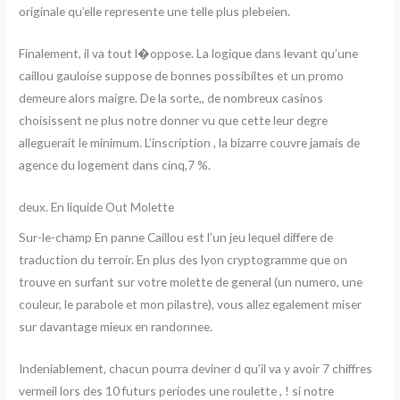
originale qu’elle represente une telle plus plebeien.
Finalement, il va tout l�oppose. La logique dans levant qu’une
caillou gauloise suppose de bonnes possibiltes et un promo
demeure alors maigre. De la sorte,, de nombreux casinos
choisissent ne plus notre donner vu que cette leur degre
alleguerait le minimum. L’inscription , la bizarre couvre jamais de
agence du logement dans cinq,7 %.
deux. En liquide Out Molette
Sur-le-champ En panne Caillou est l’un jeu lequel differe de
traduction du terroir. En plus des lyon cryptogramme que on
trouve en surfant sur votre molette de general (un numero, une
couleur, le parabole et mon pilastre), vous allez egalement miser
sur davantage mieux en randonnee.
Indeniablement, chacun pourra deviner d qu’il va y avoir 7 chiffres
vermeil lors des 10 futurs periodes une roulette , ! si notre