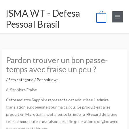
Ir
ISMA WT - Defesa
para
0
o
Pessoal Brasil
conteúdo
Pardon trouver un bon passe-
temps avec fraise un peu ?
/
Sem categoria
/ Por
shiriowt
6. Sapphire Fraise
Cette molette Sapphire represente cet adoucisse 1 admire
translation europeenne pour ma caillou. Ce produit est alles
produit en MicroGaming et a tente la riguer a l�egard de la une
telle communaute chez raison de a elle generation d’origine avec
des composants jeunes.