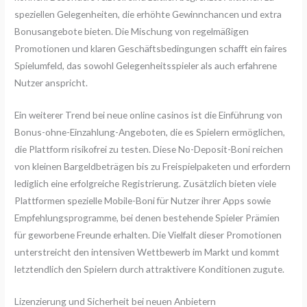
speziellen Gelegenheiten, die erhöhte Gewinnchancen und extra
Bonusangebote bieten. Die Mischung von regelmäßigen
Promotionen und klaren Geschäftsbedingungen schafft ein faires
Spielumfeld, das sowohl Gelegenheitsspieler als auch erfahrene
Nutzer anspricht.
Ein weiterer Trend bei neue online casinos ist die Einführung von
Bonus-ohne-Einzahlung-Angeboten, die es Spielern ermöglichen,
die Plattform risikofrei zu testen. Diese No-Deposit-Boni reichen
von kleinen Bargeldbeträgen bis zu Freispielpaketen und erfordern
lediglich eine erfolgreiche Registrierung. Zusätzlich bieten viele
Plattformen spezielle Mobile-Boni für Nutzer ihrer Apps sowie
Empfehlungsprogramme, bei denen bestehende Spieler Prämien
für geworbene Freunde erhalten. Die Vielfalt dieser Promotionen
unterstreicht den intensiven Wettbewerb im Markt und kommt
letztendlich den Spielern durch attraktivere Konditionen zugute.
Lizenzierung und Sicherheit bei neuen Anbietern