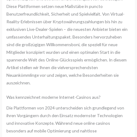
Diese Plattformen setzen neue Maßstäbe in puncto
Benutzerfreundlichkeit, Sicherheit und Spielvielfalt. Von Virtual-
Reality-Erlebnissen über Kryptowährungszahlungen bis hin zu
exklusiven Live-Dealer-Spielen – die neuesten Anbieter bieten ein
umfassendes Unterhaltungspaket. Besonders hervorzuheben
sind die großzügigen Willkommensboni, die speziell für neue
Mitglieder konzipiert wurden und einen optimalen Start in die
spannende Welt des Online-Glücksspiels ermöglichen. In diesem
Artikel stellen wir Ihnen die vielversprechendsten
Neuankömmlinge vor und zeigen, welche Besonderheiten sie
auszeichnen.
Was kennzeichnet moderne Internet-Casinos aus?
Die Plattformen von 2024 unterscheiden sich grundlegend von
ihren Vorgängern durch den Einsatz modernster Technologien
und innovative Konzepte. Während neue online casinos
besonders auf mobile Optimierung und nahtlose