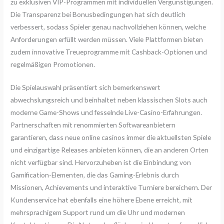
zu exklusiven VIP-Programmen mit individuellen Vergünstigungen.
Die Transparenz bei Bonusbedingungen hat sich deutlich
verbessert, sodass Spieler genau nachvollziehen können, welche
Anforderungen erfüllt werden müssen. Viele Plattformen bieten
zudem innovative Treueprogramme mit Cashback-Optionen und
regelmäßigen Promotionen.
Die Spielauswahl präsentiert sich bemerkenswert
abwechslungsreich und beinhaltet neben klassischen Slots auch
moderne Game-Shows und fesselnde Live-Casino-Erfahrungen.
Partnerschaften mit renommierten Softwareanbietern
garantieren, dass neue online casinos immer die aktuellsten Spiele
und einzigartige Releases anbieten können, die an anderen Orten
nicht verfügbar sind. Hervorzuheben ist die Einbindung von
Gamification-Elementen, die das Gaming-Erlebnis durch
Missionen, Achievements und interaktive Turniere bereichern. Der
Kundenservice hat ebenfalls eine höhere Ebene erreicht, mit
mehrsprachigem Support rund um die Uhr und modernen