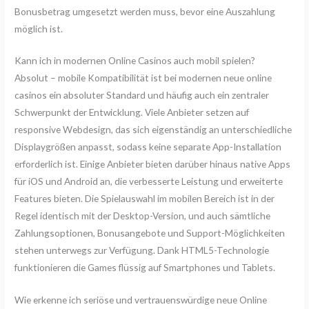
Bonusbetrag umgesetzt werden muss, bevor eine Auszahlung
möglich ist.
Kann ich in modernen Online Casinos auch mobil spielen?
Absolut – mobile Kompatibilität ist bei modernen neue online
casinos ein absoluter Standard und häufig auch ein zentraler
Schwerpunkt der Entwicklung. Viele Anbieter setzen auf
responsive Webdesign, das sich eigenständig an unterschiedliche
Displaygrößen anpasst, sodass keine separate App-Installation
erforderlich ist. Einige Anbieter bieten darüber hinaus native Apps
für iOS und Android an, die verbesserte Leistung und erweiterte
Features bieten. Die Spielauswahl im mobilen Bereich ist in der
Regel identisch mit der Desktop-Version, und auch sämtliche
Zahlungsoptionen, Bonusangebote und Support-Möglichkeiten
stehen unterwegs zur Verfügung. Dank HTML5-Technologie
funktionieren die Games flüssig auf Smartphones und Tablets.
Wie erkenne ich seriöse und vertrauenswürdige neue Online