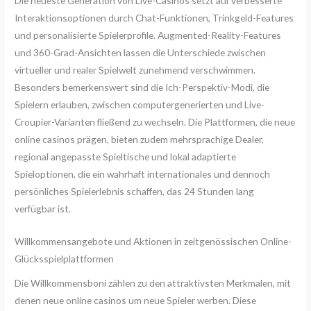
Die neueste Generation von Live-Casinos setzt auf verbesserte
Interaktionsoptionen durch Chat-Funktionen, Trinkgeld-Features
und personalisierte Spielerprofile. Augmented-Reality-Features
und 360-Grad-Ansichten lassen die Unterschiede zwischen
virtueller und realer Spielwelt zunehmend verschwimmen.
Besonders bemerkenswert sind die Ich-Perspektiv-Modi, die
Spielern erlauben, zwischen computergenerierten und Live-
Croupier-Varianten fließend zu wechseln. Die Plattformen, die neue
online casinos prägen, bieten zudem mehrsprachige Dealer,
regional angepasste Spieltische und lokal adaptierte
Spieloptionen, die ein wahrhaft internationales und dennoch
persönliches Spielerlebnis schaffen, das 24 Stunden lang
verfügbar ist.
Willkommensangebote und Aktionen in zeitgenössischen Online-
Glücksspielplattformen
Die Willkommensboni zählen zu den attraktivsten Merkmalen, mit
denen neue online casinos um neue Spieler werben. Diese