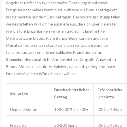
Angebote umfassen typischerweise Einzahlungsboni sowie
Freispiele oder beides kombiniert, während die Bonusbeträge oft
bis zu mehrere hundert Euro betragen. Besonders großzügig fallen
die gestaffelten Willkommenspakete aus, die sich über die ersten
drei bis fünf Einzahlungen verteilen und somit langfristige
Unterstützung bieten. Klare Bonus-Bedingungen und faire
Umsatzanforderungen charakterisieren vertrauenswürdige
Casinos aus, während denen exklusive Promotionen für
Stammkunden zusätzliche Anreize bieten. Die große Auswahl an
Bonus-Modellen erlaubt es Spielern, das richtige Angebot nach
ihren persönlichen Wünschen zu wählen.
Durchschnittlicher
Erforderliche
Bonustyp
Betrag
Umsätze
Deposit-Bonus
100-200% bis 500€
30- bis 40-fach
Freispiele
50-200 Spins
35- bis 45-fach