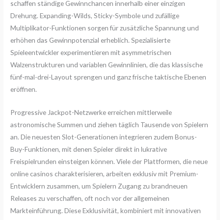
schaffen ständige Gewinnchancen innerhalb einer einzigen
Drehung. Expanding-Wilds, Sticky-Symbole und zufällige
Multiplikator-Funktionen sorgen für zusätzliche Spannung und
erhöhen das Gewinnpotenzial erheblich. Spezialisierte
Spieleentwickler experimentieren mit asymmetrischen
Walzenstrukturen und variablen Gewinnlinien, die das klassische
fünf-mal-drei-Layout sprengen und ganz frische taktische Ebenen
eröffnen.
Progressive Jackpot-Netzwerke erreichen mittlerweile
astronomische Summen und ziehen täglich Tausende von Spielern
an. Die neuesten Slot-Generationen integrieren zudem Bonus-
Buy-Funktionen, mit denen Spieler direkt in lukrative
Freispielrunden einsteigen können. Viele der Plattformen, die neue
online casinos charakterisieren, arbeiten exklusiv mit Premium-
Entwicklern zusammen, um Spielern Zugang zu brandneuen
Releases zu verschaffen, oft noch vor der allgemeinen
Markteinführung. Diese Exklusivität, kombiniert mit innovativen