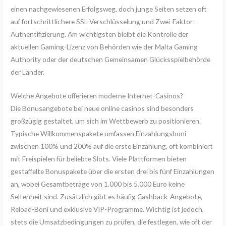
einen nachgewiesenen Erfolgsweg, doch junge Seiten setzen oft
auf fortschrittlichere SSL-Verschlüsselung und Zwei-Faktor-
Authentifizierung. Am wichtigsten bleibt die Kontrolle der
aktuellen Gaming-Lizenz von Behörden wie der Malta Gaming
Authority oder der deutschen Gemeinsamen Glücksspielbehörde
der Länder.
Welche Angebote offerieren moderne Internet-Casinos?
Die Bonusangebote bei neue online casinos sind besonders
großzügig gestaltet, um sich im Wettbewerb zu positionieren.
Typische Willkommenspakete umfassen Einzahlungsboni
zwischen 100% und 200% auf die erste Einzahlung, oft kombiniert
mit Freispielen für beliebte Slots. Viele Plattformen bieten
gestaffelte Bonuspakete über die ersten drei bis fünf Einzahlungen
an, wobei Gesamtbeträge von 1.000 bis 5.000 Euro keine
Seltenheit sind. Zusätzlich gibt es häufig Cashback-Angebote,
Reload-Boni und exklusive VIP-Programme. Wichtig ist jedoch,
stets die Umsatzbedingungen zu prüfen, die festlegen, wie oft der