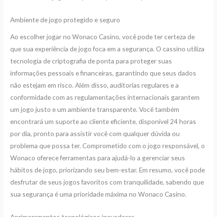
Ambiente de jogo protegido e seguro
Ao escolher jogar no Wonaco Casino, você pode ter certeza de
que sua experiência de jogo foca em a segurança. O cassino utiliza
tecnologia de criptografia de ponta para proteger suas
informações pessoais e financeiras, garantindo que seus dados
não estejam em risco. Além disso, auditorias regulares e a
conformidade com as regulamentações internacionais garantem
um jogo justo e um ambiente transparente. Você também
encontrará um suporte ao cliente eficiente, disponível 24 horas
por dia, pronto para assistir você com qualquer dúvida ou
problema que possa ter. Comprometido com o jogo responsável, o
Wonaco oferece ferramentas para ajudá-lo a gerenciar seus
hábitos de jogo, priorizando seu bem-estar. Em resumo, você pode
desfrutar de seus jogos favoritos com tranquilidade, sabendo que
sua segurança é uma prioridade máxima no Wonaco Casino.
Aprimoramentos tecnológicos inovadores