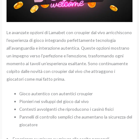
Le avanzate opzioni di Lamabet con croupier dal vivo arricchiscono
l’esperienza di gioco integrando perfettamente tecnologia
all’avanguardia e interazione autentica. Queste opzioni mostrano
un impegno verso l’perfezione e l’emozione, trasformando ogni
momento ai tavoli un’esperienza esaltante. Sono continuamente
colpito dalle novità con croupier dal vivo che attraggono i
giocatori come mai fatto prima.
Gioco autentico con autentici croupier
Pionieri nei sviluppi del gioco dal vivo
Contesti avvolgenti che riproducono i casinò fisici
Pannelli di controllo semplici che aumentano la sicurezza del
giocatore
Esperienze su misura su misura alle scelte personali