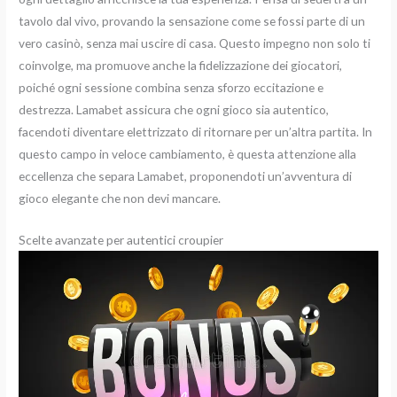
tavolo dal vivo, provando la sensazione come se fossi parte di un
vero casinò, senza mai uscire di casa. Questo impegno non solo ti
coinvolge, ma promuove anche la fidelizzazione dei giocatori,
poiché ogni sessione combina senza sforzo eccitazione e
destrezza. Lamabet assicura che ogni gioco sia autentico,
facendoti diventare elettrizzato di ritornare per un’altra partita. In
questo campo in veloce cambiamento, è questa attenzione alla
eccellenza che separa Lamabet, proponendoti un’avventura di
gioco elegante che non devi mancare.
Scelte avanzate per autentici croupier