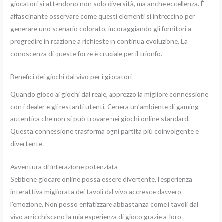
giocatori si attendono non solo diversità, ma anche eccellenza. È
affascinante osservare come questi elementi si intreccino per
generare uno scenario colorato, incoraggiando gli fornitori a
progredire in reazione a richieste in continua evoluzione. La
conoscenza di queste forze è cruciale per il trionfo.
Benefici dei giochi dal vivo per i giocatori
Quando gioco ai giochi dal reale, apprezzo la migliore connessione
con i dealer e gli restanti utenti. Genera un’ambiente di gaming
autentica che non si può trovare nei giochi online standard.
Questa connessione trasforma ogni partita più coinvolgente e
divertente.
Avventura di interazione potenziata
Sebbene giocare online possa essere divertente, l’esperienza
interattiva migliorata dei tavoli dal vivo accresce davvero
l’emozione. Non posso enfatizzare abbastanza come i tavoli dal
vivo arricchiscano la mia esperienza di gioco grazie al loro