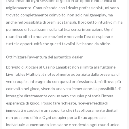
trasformando ogni sessione di gioco in un’opportunità unica di
miglioramento. Comunicando con i dealer professionisti, mi sono
trovato completamente coinvolto, non solo nel gameplay, ma
anche nel possibilità di premi sostanziali. Il progetto intuitivo mi ha
permesso di focalizzarmi sulla tattica senza interruzioni. Ogni
round ha offerto nuove emozioni e non vedo l’ora di esplorare
tutte le opportunità che questi tavolini live hanno da offrire.
Ottimizzare l’avventura del autentico dealer
L’brivido di giocare al Casinò Lamabet non si limita alla funzione
Live Tables Multiply; è notevolmente potenziata dalla presenza di
veri croupier. Interagendo con questi professionisti, mi ritrovo più
coinvolto nel gioco, vivendo una vera immersione. La possibilità di
interagire direttamente con un vero croupier potenzia l’intera
esperienza di gioco. Posso fare richieste, ricevere feedback
immediati e costruire un rapporto che i tavoli puramente digitali
non possono offrire. Ogni croupier porta il suo approccio
individuale, aumentando l’emozione e rendendo ogni round unico.