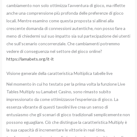
cambiamento non solo ottimizza l’avventura di gioco, ma riflette
anche una comprensione più profonda delle preferenze di gioco
locali. Mentre esamino come questa proposta si allinei alla
crescente domanda di connessioni autentiche, non posso fare a
meno di chiedermi sul suo impatto sia sul partecipazione dei utenti
che sull’scenario concorrenziale. Che cambiamenti potremmo
vedere di conseguenza nel settore del gioco online?
https://lamabets.org/it-it
Visione generale della caratteristica Moltiplica tabelle live
Nel momento in cui ho testato per la prima volta la funzione Live
Tables Multiply su Lamabet Casino, sono rimasto subito
impressionato da come ottimizzasse l’esperienza di gioco. La
essenza vibrante di questi tavolini live crea un senso di
entusiasmo che gli scenari di gioco tradizionali semplicemente non
possono eguagliare. Ciò che distingue la caratteristica Multiply è
la sua capacità di incrementare le vittorie in real-time,