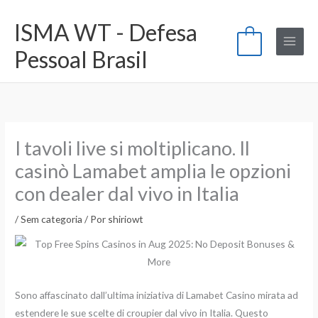
Ir
ISMA WT - Defesa
para
0
o
Pessoal Brasil
conteúdo
I tavoli live si moltiplicano. Il
casinò Lamabet amplia le opzioni
con dealer dal vivo in Italia
/
Sem categoria
/ Por
shiriowt
Sono affascinato dall’ultima iniziativa di Lamabet Casino mirata ad
estendere le sue scelte di croupier dal vivo in Italia. Questo