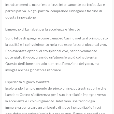
intrattenimento, ma un’esperienza intensamente partecipativa e
partecipativa. A ogni partita, comprendo l’innegabile fascino di
questa innovazione.
L’impegno di Lamabet per la eccellenza e l’devoto
Sono felice di spiegare come Lamabet Casino metta al primo posto
la qualità e il coinvolgimento nella sua esperienza di gioco dal vivo.
Con avanzate opzioni di croupier dal vivo, hanno veramente
potenziato il gioco, creando un’atmosfera più coinvolgente.
Questo dedizione non solo aumenta l’emozione del gioco, ma
invoglia anche i giocatori a ritornare.
Esperienza di gioco avanzata
Esplorando il ampio mondo del gioco online, potresti scoprire che
Lamabet Casino si differenzia per il suo incrollabile impegno verso
la eccellenza e il coinvolgimento. Adottano una tecnologia
immersiva per creare un ambiente di gioco ineguagliabile in cui
ogni dettaglio arricchisce la tua esperienza. Pensa di sederti a un