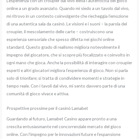
L’esperienza con un croupier dal vivo eleva l’autenticità del gioco
online a un grado avanzato. Quando mi siedo a un tavolo dal vivo,
mi ritrovo in un contesto coinvolgente che riecheggia l’emozione
di una autentica sala da casinò. Le visioni e i suoni – la parola del
croupier, il mescolamento delle carte – costruiscono una
esperienza sensoriale che spesso difetta nei giochi online
standard. Questo grado di realismo migliora notevolmente il
impegno del giocatore, che si scopre più focalizzato e coinvolto in
ogni mano che gioca. Anche la possibilità di interagire con croupier
esperti e altri giocatori migliora l’esperienza di gioco. Non si parla
solo di trionfare; si tratta di condividere momenti e strategie in
tempo reale. Con i tavoli dal vivo, mi sento davvero parte di una
comunità di gioco vivace e attiva.
Prospettive prossime per il casinò Lamabet
Guardando al futuro, Lamabet Casino appare pronto a una
crescita entusiasmante nel concorrenziale mercato del gioco
online. Con l’impegno per le innovazioni future e l’espansione