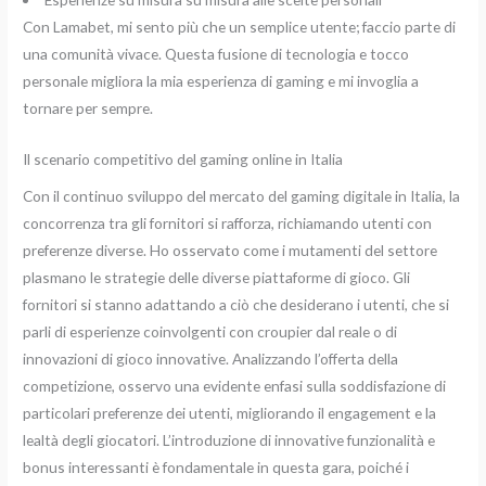
Con Lamabet, mi sento più che un semplice utente; faccio parte di
una comunità vivace. Questa fusione di tecnologia e tocco
personale migliora la mia esperienza di gaming e mi invoglia a
tornare per sempre.
Il scenario competitivo del gaming online in Italia
Con il continuo sviluppo del mercato del gaming digitale in Italia, la
concorrenza tra gli fornitori si rafforza, richiamando utenti con
preferenze diverse. Ho osservato come i mutamenti del settore
plasmano le strategie delle diverse piattaforme di gioco. Gli
fornitori si stanno adattando a ciò che desiderano i utenti, che si
parli di esperienze coinvolgenti con croupier dal reale o di
innovazioni di gioco innovative. Analizzando l’offerta della
competizione, osservo una evidente enfasi sulla soddisfazione di
particolari preferenze dei utenti, migliorando il engagement e la
lealtà degli giocatori. L’introduzione di innovative funzionalità e
bonus interessanti è fondamentale in questa gara, poiché i