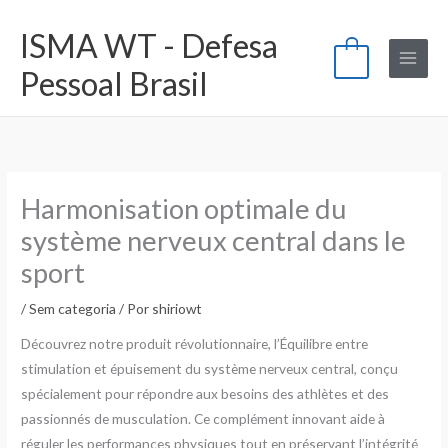
Ir
ISMA WT - Defesa
para
0
o
Pessoal Brasil
conteúdo
Harmonisation optimale du
système nerveux central dans le
sport
/
Sem categoria
/ Por
shiriowt
Découvrez notre produit révolutionnaire, l’Équilibre entre
stimulation et épuisement du système nerveux central, conçu
spécialement pour répondre aux besoins des athlètes et des
passionnés de musculation. Ce complément innovant aide à
réguler les performances physiques tout en préservant l’intégrité