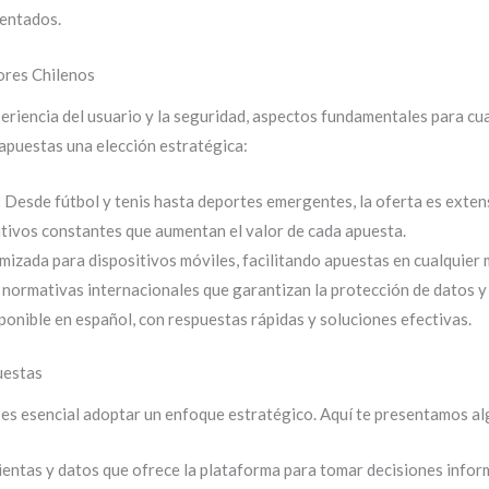
mentados.
ores Chilenos
riencia del usuario y la seguridad, aspectos fundamentales para cual
 apuestas una elección estratégica:
:
Desde fútbol y tenis hasta deportes emergentes, la oferta es extens
tivos constantes que aumentan el valor de cada apuesta.
izada para dispositivos móviles, facilitando apuestas en cualquier
normativas internacionales que garantizan la protección de datos y
onible en español, con respuestas rápidas y soluciones efectivas.
uestas
, es esencial adoptar un enfoque estratégico. Aquí te presentamos a
mientas y datos que ofrece la plataforma para tomar decisiones infor