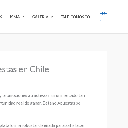
S
ISMA
GALERIA
FALE CONOSCO
0
tas en Chile
 y promociones atractivas? En un mercado tan
ortunidad real de ganar. Betano Apuestas se
plataforma robusta, diseñada para satisfacer