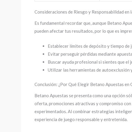
Consideraciones de Riesgo y Responsabilidad en 
Es fundamental recordar que, aunque Betano Apuest
pueden afectar tus resultados, por lo que es impr
Establecer límites de depósito y tiempo de 
Evitar perseguir pérdidas mediante apuesta
Buscar ayuda profesional si sientes que el j
Utilizar las herramientas de autoexclusión 
Conclusión: ¿Por Qué Elegir Betano Apuestas en 
Betano Apuestas se presenta como una opción sólid
oferta, promociones atractivas y compromiso con
experimentados. Al combinar estrategias inteligent
experiencia de juego responsable y entretenida.