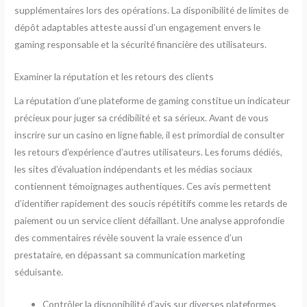
supplémentaires lors des opérations. La disponibilité de limites de
dépôt adaptables atteste aussi d’un engagement envers le
gaming responsable et la sécurité financière des utilisateurs.
Examiner la réputation et les retours des clients
La réputation d’une plateforme de gaming constitue un indicateur
précieux pour juger sa crédibilité et sa sérieux. Avant de vous
inscrire sur un casino en ligne fiable, il est primordial de consulter
les retours d’expérience d’autres utilisateurs. Les forums dédiés,
les sites d’évaluation indépendants et les médias sociaux
contiennent témoignages authentiques. Ces avis permettent
d’identifier rapidement des soucis répétitifs comme les retards de
paiement ou un service client défaillant. Une analyse approfondie
des commentaires révèle souvent la vraie essence d’un
prestataire, en dépassant sa communication marketing
séduisante.
Contrôler la disponibilité d’avis sur diverses plateformes