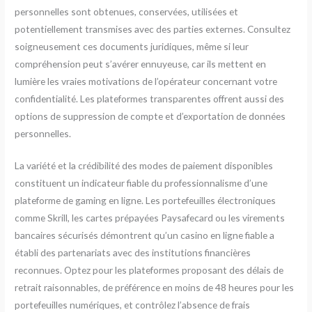
personnelles sont obtenues, conservées, utilisées et
potentiellement transmises avec des parties externes. Consultez
soigneusement ces documents juridiques, même si leur
compréhension peut s’avérer ennuyeuse, car ils mettent en
lumière les vraies motivations de l’opérateur concernant votre
confidentialité. Les plateformes transparentes offrent aussi des
options de suppression de compte et d’exportation de données
personnelles.
La variété et la crédibilité des modes de paiement disponibles
constituent un indicateur fiable du professionnalisme d’une
plateforme de gaming en ligne. Les portefeuilles électroniques
comme Skrill, les cartes prépayées Paysafecard ou les virements
bancaires sécurisés démontrent qu’un casino en ligne fiable a
établi des partenariats avec des institutions financières
reconnues. Optez pour les plateformes proposant des délais de
retrait raisonnables, de préférence en moins de 48 heures pour les
portefeuilles numériques, et contrôlez l’absence de frais