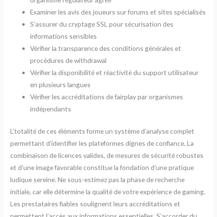
Examiner les avis des joueurs sur forums et sites spécialisés
S’assurer du cryptage SSL pour sécurisation des
informations sensibles
Vérifier la transparence des conditions générales et
procédures de withdrawal
Vérifier la disponibilité et réactivité du support utilisateur
en plusieurs langues
Vérifier les accréditations de fairplay par organismes
indépendants
L’totalité de ces éléments forme un système d’analyse complet
permettant d’identifier les plateformes dignes de confiance. La
combinaison de licences valides, de mesures de sécurité robustes
et d’une image favorable constitue la fondation d’une pratique
ludique sereine. Ne sous-estimez pas la phase de recherche
initiale, car elle détermine la qualité de votre expérience de gaming.
Les prestataires fiables soulignent leurs accréditations et
permettent l’accès aux informations essentielles. S’accorder du