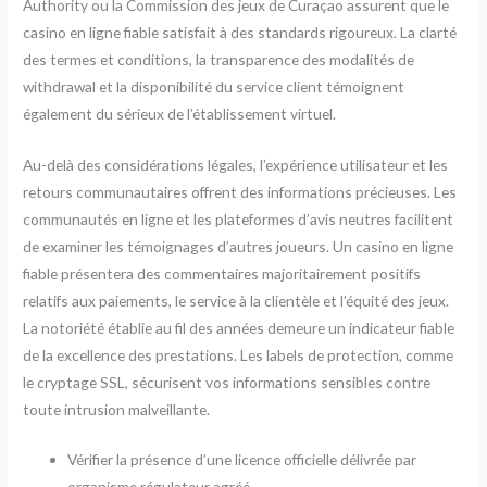
Authority ou la Commission des jeux de Curaçao assurent que le
casino en ligne fiable satisfait à des standards rigoureux. La clarté
des termes et conditions, la transparence des modalités de
withdrawal et la disponibilité du service client témoignent
également du sérieux de l’établissement virtuel.
Au-delà des considérations légales, l’expérience utilisateur et les
retours communautaires offrent des informations précieuses. Les
communautés en ligne et les plateformes d’avis neutres facilitent
de examiner les témoignages d’autres joueurs. Un casino en ligne
fiable présentera des commentaires majoritairement positifs
relatifs aux paiements, le service à la clientèle et l’équité des jeux.
La notoriété établie au fil des années demeure un indicateur fiable
de la excellence des prestations. Les labels de protection, comme
le cryptage SSL, sécurisent vos informations sensibles contre
toute intrusion malveillante.
Vérifier la présence d’une licence officielle délivrée par
organisme régulateur agréé