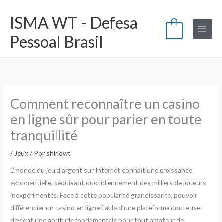
Ir
ISMA WT - Defesa
para
0
o
Pessoal Brasil
conteúdo
Comment reconnaître un casino
en ligne sûr pour parier en toute
tranquillité
/
Jeux
/ Por
shiriowt
L’monde du jeu d’argent sur Internet connaît une croissance
exponentielle, séduisant quotidiennement des milliers de joueurs
inexpérimentés. Face à cette popularité grandissante, pouvoir
différencier un casino en ligne fiable d’une plateforme douteuse
devient une aptitude fondamentale pour tout amateur de