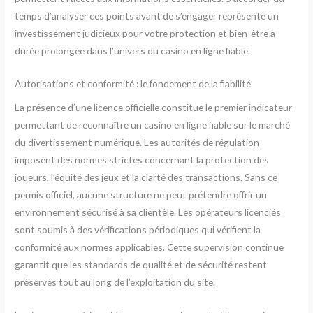
temps d’analyser ces points avant de s’engager représente un
investissement judicieux pour votre protection et bien-être à
durée prolongée dans l’univers du casino en ligne fiable.
Autorisations et conformité : le fondement de la fiabilité
La présence d’une licence officielle constitue le premier indicateur
permettant de reconnaître un casino en ligne fiable sur le marché
du divertissement numérique. Les autorités de régulation
imposent des normes strictes concernant la protection des
joueurs, l’équité des jeux et la clarté des transactions. Sans ce
permis officiel, aucune structure ne peut prétendre offrir un
environnement sécurisé à sa clientèle. Les opérateurs licenciés
sont soumis à des vérifications périodiques qui vérifient la
conformité aux normes applicables. Cette supervision continue
garantit que les standards de qualité et de sécurité restent
préservés tout au long de l’exploitation du site.