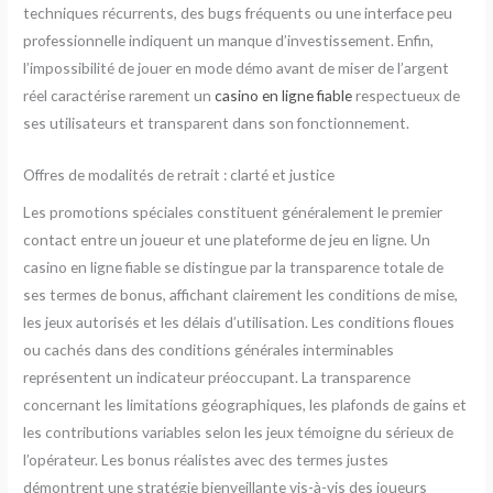
techniques récurrents, des bugs fréquents ou une interface peu
professionnelle indiquent un manque d’investissement. Enfin,
l’impossibilité de jouer en mode démo avant de miser de l’argent
réel caractérise rarement un
casino en ligne fiable
respectueux de
ses utilisateurs et transparent dans son fonctionnement.
Offres de modalités de retrait : clarté et justice
Les promotions spéciales constituent généralement le premier
contact entre un joueur et une plateforme de jeu en ligne. Un
casino en ligne fiable se distingue par la transparence totale de
ses termes de bonus, affichant clairement les conditions de mise,
les jeux autorisés et les délais d’utilisation. Les conditions floues
ou cachés dans des conditions générales interminables
représentent un indicateur préoccupant. La transparence
concernant les limitations géographiques, les plafonds de gains et
les contributions variables selon les jeux témoigne du sérieux de
l’opérateur. Les bonus réalistes avec des termes justes
démontrent une stratégie bienveillante vis-à-vis des joueurs