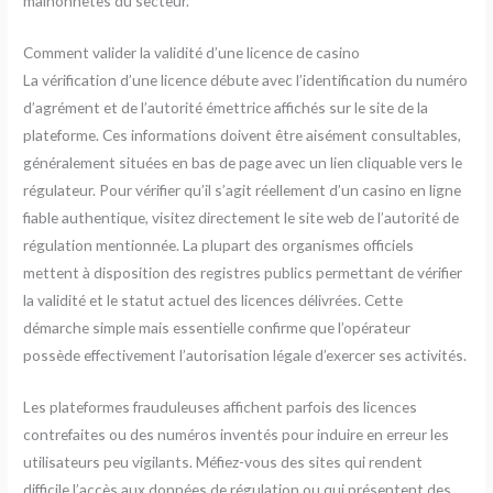
malhonnêtes du secteur.
Comment valider la validité d’une licence de casino
La vérification d’une licence débute avec l’identification du numéro
d’agrément et de l’autorité émettrice affichés sur le site de la
plateforme. Ces informations doivent être aisément consultables,
généralement situées en bas de page avec un lien cliquable vers le
régulateur. Pour vérifier qu’il s’agit réellement d’un casino en ligne
fiable authentique, visitez directement le site web de l’autorité de
régulation mentionnée. La plupart des organismes officiels
mettent à disposition des registres publics permettant de vérifier
la validité et le statut actuel des licences délivrées. Cette
démarche simple mais essentielle confirme que l’opérateur
possède effectivement l’autorisation légale d’exercer ses activités.
Les plateformes frauduleuses affichent parfois des licences
contrefaites ou des numéros inventés pour induire en erreur les
utilisateurs peu vigilants. Méfiez-vous des sites qui rendent
difficile l’accès aux données de régulation ou qui présentent des