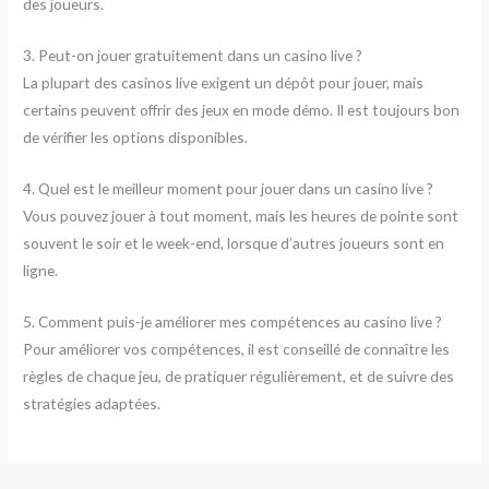
des joueurs.
3. Peut-on jouer gratuitement dans un casino live ?
La plupart des casinos live exigent un dépôt pour jouer, mais
certains peuvent offrir des jeux en mode démo. Il est toujours bon
de vérifier les options disponibles.
4. Quel est le meilleur moment pour jouer dans un casino live ?
Vous pouvez jouer à tout moment, mais les heures de pointe sont
souvent le soir et le week-end, lorsque d’autres joueurs sont en
ligne.
5. Comment puis-je améliorer mes compétences au casino live ?
Pour améliorer vos compétences, il est conseillé de connaître les
règles de chaque jeu, de pratiquer régulièrement, et de suivre des
stratégies adaptées.