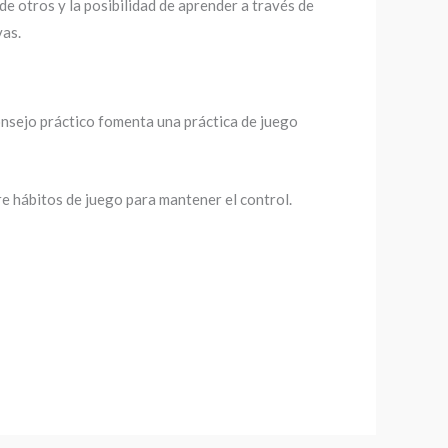
de otros y la posibilidad de aprender a través de
vas.
onsejo práctico fomenta una práctica de juego
e hábitos de juego para mantener el control.