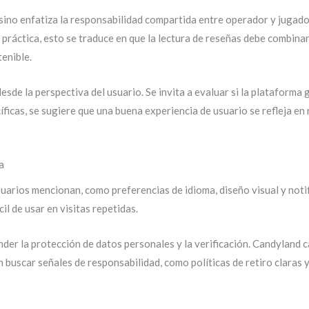
ino enfatiza la responsabilidad compartida entre operador y jugador
a práctica, esto se traduce en que la lectura de reseñas debe combin
enible.
sde la perspectiva del usuario. Se invita a evaluar si la plataforma 
cíficas, se sugiere que una buena experiencia de usuario se refleja en
a
uarios mencionan, como preferencias de idioma, diseño visual y noti
il de usar en visitas repetidas.
nder la protección de datos personales y la verificación. Candyland c
n buscar señales de responsabilidad, como políticas de retiro claras 