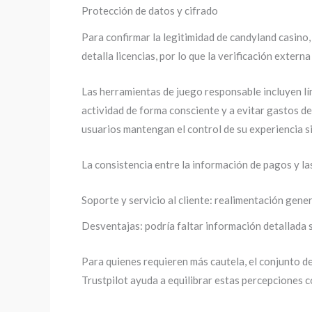
Protección de datos y cifrado
Para confirmar la legitimidad de candyland casino, 
detalla licencias, por lo que la verificación exte
Las herramientas de juego responsable incluyen lí
actividad de forma consciente y a evitar gastos d
usuarios mantengan el control de su experiencia si
La consistencia entre la información de pagos y la
Soporte y servicio al cliente: realimentación gene
Desventajas: podría faltar información detallada
Para quienes requieren más cautela, el conjunto d
Trustpilot ayuda a equilibrar estas percepciones 