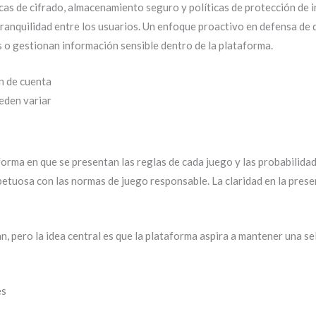
as de cifrado, almacenamiento seguro y políticas de protección de in
anquilidad entre los usuarios. Un enfoque proactivo en defensa de da
 o gestionan información sensible dentro de la plataforma.
n de cuenta
eden variar
forma en que se presentan las reglas de cada juego y las probabilidad
petuosa con las normas de juego responsable. La claridad en la prese
n, pero la idea central es que la plataforma aspira a mantener una s
es