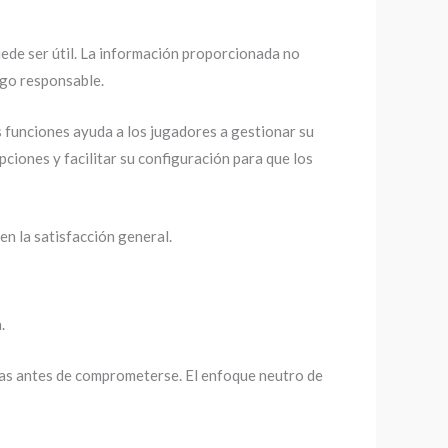
puede ser útil. La información proporcionada no
uego responsable.
s funciones ayuda a los jugadores a gestionar su
iones y facilitar su configuración para que los
en la satisfacción general.
.
aras antes de comprometerse. El enfoque neutro de