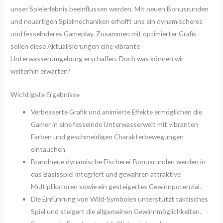
unser Spielerlebnis beeinflussen werden. Mit neuen Bonusrunden
und neuartigen Spielmechaniken erhofft uns ein dynamischeres
und fesselnderes Gameplay. Zusammen mit optimierter Grafik
sollen diese Aktualisierungen eine vibrante
Unterwasserumgebung erschaffen. Doch was können wir
weiterhin erwarten?
Wichtigste Ergebnisse
Verbesserte Grafik und animierte Effekte ermöglichen die
Gamer in eine fesselnde Unterwasserwelt mit vibranten
Farben und geschmeidigen Charakterbewegungen
eintauchen.
Brandneue dynamische Fischerei-Bonusrunden werden in
das Basisspiel integriert und gewähren attraktive
Multiplikatoren sowie ein gesteigertes Gewinnpotenzial.
Die Einführung von Wild-Symbolen unterstützt taktisches
Spiel und steigert die allgemeinen Gewinnmöglichkeiten.