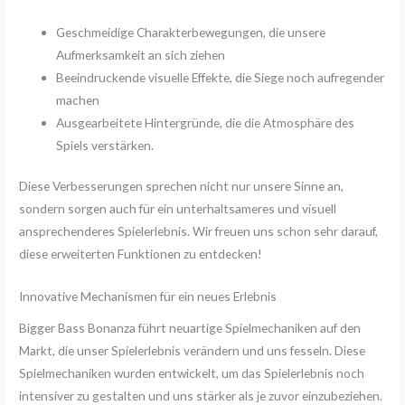
Geschmeidige Charakterbewegungen, die unsere
Aufmerksamkeit an sich ziehen
Beeindruckende visuelle Effekte, die Siege noch aufregender
machen
Ausgearbeitete Hintergründe, die die Atmosphäre des
Spiels verstärken.
Diese Verbesserungen sprechen nicht nur unsere Sinne an,
sondern sorgen auch für ein unterhaltsameres und visuell
ansprechenderes Spielerlebnis. Wir freuen uns schon sehr darauf,
diese erweiterten Funktionen zu entdecken!
Innovative Mechanismen für ein neues Erlebnis
Bigger Bass Bonanza führt neuartige Spielmechaniken auf den
Markt, die unser Spielerlebnis verändern und uns fesseln. Diese
Spielmechaniken wurden entwickelt, um das Spielerlebnis noch
intensiver zu gestalten und uns stärker als je zuvor einzubeziehen.