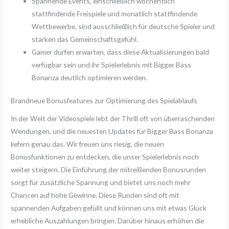
Spannende Events, einschließlich wöchentlich
stattfindende Freispiele und monatlich stattfindende
Wettbewerbe, sind ausschließlich für deutsche Spieler und
stärken das Gemeinschaftsgefühl.
Gamer dürfen erwarten, dass diese Aktualisierungen bald
verfügbar sein und ihr Spielerlebnis mit Bigger Bass
Bonanza deutlich optimieren werden.
Brandneue Bonusfeatures zur Optimierung des Spielablaufs
In der Welt der Videospiele lebt der Thrill oft von überraschenden
Wendungen, und die neuesten Updates für Bigger Bass Bonanza
liefern genau das. Wir freuen uns riesig, die neuen
Bonusfunktionen zu entdecken, die unser Spielerlebnis noch
weiter steigern. Die Einführung der mitreißenden Bonusrunden
sorgt für zusätzliche Spannung und bietet uns noch mehr
Chancen auf hohe Gewinne. Diese Runden sind oft mit
spannenden Aufgaben gefüllt und können uns mit etwas Glück
erhebliche Auszahlungen bringen. Darüber hinaus erhöhen die