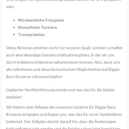
sein:
Wöchentliche Freispiele
Monatliche Turniere
Treueprämien
Diese Aktionen erhöhen nicht nur unseren Spaß, sondern schaffen
auch eine lebendige Gemeinschaftsatmosphäre, in der wir uns
durch kollektive Erlebnisse näherkommen können. Also, lasst uns
alle teilnehmen und diese fantastischen Möglichkeiten bei Bigger
Bass Bonanza voll ausschöpfen!
Geplanter Veröffentlichungstermin und was das für die Spieler
impliziert
Wir fiebern dem Release der neuesten Updates für Bigger Bass
Bonanza entgegen und fragen uns, was das für unser Spielerlebnis
bedeutet. Der Zeitplan deutet darauf hin, dass die Änderungen
bald verfügbar sein werden und die Spieler schon jetzt begeistern.