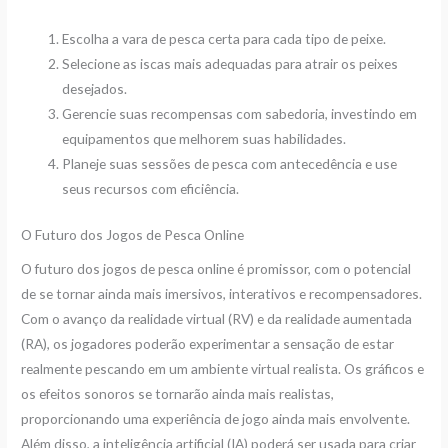
Escolha a vara de pesca certa para cada tipo de peixe.
Selecione as iscas mais adequadas para atrair os peixes
desejados.
Gerencie suas recompensas com sabedoria, investindo em
equipamentos que melhorem suas habilidades.
Planeje suas sessões de pesca com antecedência e use
seus recursos com eficiência.
O Futuro dos Jogos de Pesca Online
O futuro dos jogos de pesca online é promissor, com o potencial
de se tornar ainda mais imersivos, interativos e recompensadores.
Com o avanço da realidade virtual (RV) e da realidade aumentada
(RA), os jogadores poderão experimentar a sensação de estar
realmente pescando em um ambiente virtual realista. Os gráficos e
os efeitos sonoros se tornarão ainda mais realistas,
proporcionando uma experiência de jogo ainda mais envolvente.
Além disso, a inteligência artificial (IA) poderá ser usada para criar