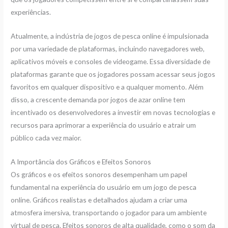
experiências.
Atualmente, a indústria de jogos de pesca online é impulsionada
por uma variedade de plataformas, incluindo navegadores web,
aplicativos móveis e consoles de videogame. Essa diversidade de
plataformas garante que os jogadores possam acessar seus jogos
favoritos em qualquer dispositivo e a qualquer momento. Além
disso, a crescente demanda por jogos de azar online tem
incentivado os desenvolvedores a investir em novas tecnologias e
recursos para aprimorar a experiência do usuário e atrair um
público cada vez maior.
A Importância dos Gráficos e Efeitos Sonoros
Os gráficos e os efeitos sonoros desempenham um papel
fundamental na experiência do usuário em um jogo de pesca
online. Gráficos realistas e detalhados ajudam a criar uma
atmosfera imersiva, transportando o jogador para um ambiente
virtual de pesca. Efeitos sonoros de alta qualidade, como o som da