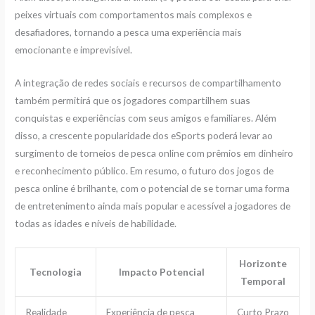
peixes virtuais com comportamentos mais complexos e
desafiadores, tornando a pesca uma experiência mais
emocionante e imprevisível.
A integração de redes sociais e recursos de compartilhamento
também permitirá que os jogadores compartilhem suas
conquistas e experiências com seus amigos e familiares. Além
disso, a crescente popularidade dos eSports poderá levar ao
surgimento de torneios de pesca online com prêmios em dinheiro
e reconhecimento público. Em resumo, o futuro dos jogos de
pesca online é brilhante, com o potencial de se tornar uma forma
de entretenimento ainda mais popular e acessível a jogadores de
todas as idades e níveis de habilidade.
Horizonte
Tecnologia
Impacto Potencial
Temporal
Realidade
Experiência de pesca
Curto Prazo