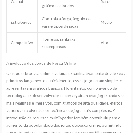
Casual
Baixo
gráficos coloridos
Controla a força, ângulo da
Estratégico
Médio
vara e tipos de iscas
Torneios, rankings,
Competitivo
Alto
recompensas
A Evolução dos Jogos de Pesca Online
Os jogos de pesca online evoluíram significativamente desde seus
primeiros lançamentos. Inicialmente, esses jogos eram simples e
apresentavam gráficos básicos. No entanto, com o avanço da
tecnologia, os desenvolvedores conseguiram criar jogos cada vez
mais realistas e imersivos, com gráficos de alta qualidade, efeitos
sonoros envolventes e mecânicas de jogo mais complexas. A
introdução de recursos multijogador também contribuiu para o
aumento da popularidade dos jogos de pesca online, permitindo
que os jogadores competissem entre si e compartilhassem suas