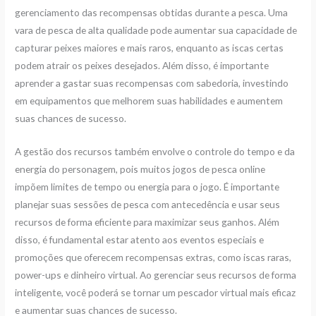
gerenciamento das recompensas obtidas durante a pesca. Uma
vara de pesca de alta qualidade pode aumentar sua capacidade de
capturar peixes maiores e mais raros, enquanto as iscas certas
podem atrair os peixes desejados. Além disso, é importante
aprender a gastar suas recompensas com sabedoria, investindo
em equipamentos que melhorem suas habilidades e aumentem
suas chances de sucesso.
A gestão dos recursos também envolve o controle do tempo e da
energia do personagem, pois muitos jogos de pesca online
impõem limites de tempo ou energia para o jogo. É importante
planejar suas sessões de pesca com antecedência e usar seus
recursos de forma eficiente para maximizar seus ganhos. Além
disso, é fundamental estar atento aos eventos especiais e
promoções que oferecem recompensas extras, como iscas raras,
power-ups e dinheiro virtual. Ao gerenciar seus recursos de forma
inteligente, você poderá se tornar um pescador virtual mais eficaz
e aumentar suas chances de sucesso.